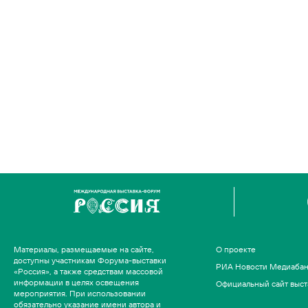
Материалы, размещаемые на сайте,
О проекте
доступны участникам Форума-выставки
РИА Новости Медиаба
«Россия», а также средствам массовой
информации в целях освещения
Официальный сайт выст
мероприятия. При использовании
обязательно указание имени автора и