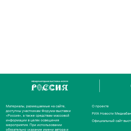
Материалы, размещаемые на сайте,
О проекте
доступны участникам Форума-выставки
РИА Новости Медиаба
«Россия», а также средствам массовой
информации в целях освещения
Официальный сайт выст
мероприятия. При использовании
обязательно указание имени автора и