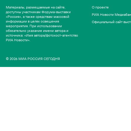
Материалы, размещаемые на сайте,
О проекте
доступны участникам Форума-выставки
РИА Новости Медиаба
«Россия», а также средствам массовой
информации в целях освещения
Официальный сайт выст
мероприятия. При использовании
обязательно указание имени автора и
источника: «Имя автора/фотохост-агентство
РИА Новости».
© 2026 МИА РОССИЯ СЕГОДНЯ